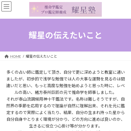
コ
ナ
ン
ビ
テ
ゲ
ン
ー
ツ
シ
へ
ョ
耀星の伝えたいこと
ス
ン
キ
に
ッ
移
プ
動
HOME
耀星の伝えたいこと
多くの占い師に鑑定して頂き、自分で更に深めようと教室に通い
ましたが、初歩的で浅学な勉強では人の大事な運勢を見るのは間
違いだと思い、もっと高度な勉強を始めようと思った時に、レベ
ルの高い、緒方泰州巨匠の元で推命学を師事しました。
それが泰山流調候用神十干鑑法です。名称は難しそうですが、自
然界の季節を応用するので理論が自然に理解出来、それを元に鑑
定するので実際によく当たり、結果、自分の生まれ持った星から
自分自身やとりまく環境が分かり、どの方向に進めば良いのか、
生きるに役立つ心掛け等が分かります。