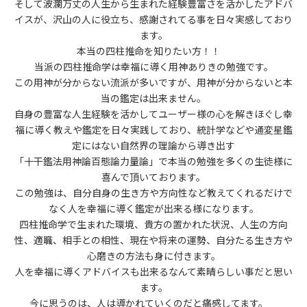
そして波瀾万丈の人生から生まれた経験豊富さを活かしたアドバ
イスが、沢山の人に役立ち、感謝されてる事を日々実感しており
ます。
本当の四柱推命を知りたい方！！
当派の四柱推命学は幸福に導く用神ありきの勉強です。
この用神が分からない流派が多いですが、用神が分からないと本
当の鑑定は出来ません。
自身の豊富な人生経験を活かしてユーザー様の心を解きほぐし幸
福に導く教えや鑑定を日々実践しており、統計学などや通変星鑑
定にはない自然界の理論から導き出す
「十干鑑法用神論百態論力量論」で本当の勉強を多くの生徒様に
喜んで頂いております。
この勉強は、自分自身の生き方や方向性など教えてくれるだけで
なく人を幸福に導く鑑定が出来る様になります。
四柱推命学で生まれた環境、貴方の置かれた状況、人生の方向
性、適職、相手との相性、現在や将来の運勢、自分たる生き方や
心磨きの方法も身に付きます。
人を幸福に導くアドバイスも出来るなんて素晴らしい事だと思い
ます。
今に思うのは、人は導かれていくのだと痛感してます。